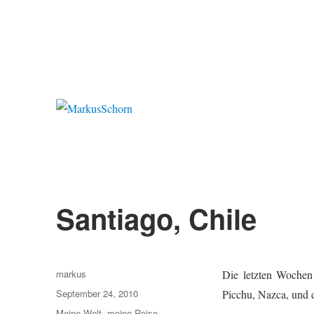
MarkusSchorn
Santiago, Chile
Autor
markus
Die letzten Wochen
Veröffentlicht
September 24, 2010
Picchu, Nazca, und 
am
Kategorien
Meine Welt, meine Reise