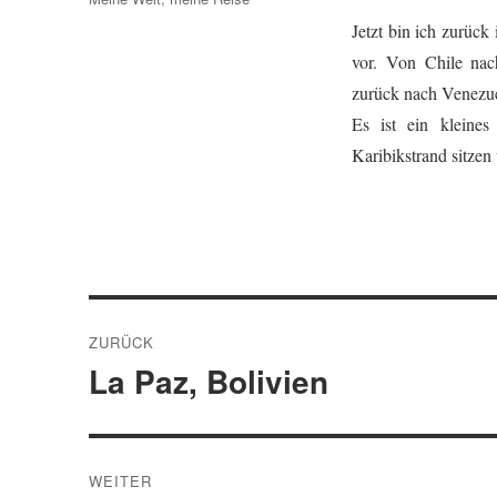
Jetzt bin ich zurüc
vor. Von Chile nac
zurück nach Venezue
Es ist ein kleine
Karibikstrand sitzen
Beitragsnavigation
ZURÜCK
La Paz, Bolivien
Vorheriger
Beitrag:
WEITER