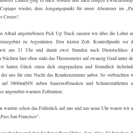
 Copiapo wieder, dem Ausgangspunkt für unser Abenteuer im „Pa
s Cruzes“.
en Allrad angetriebenen Pick Up Truck sausten wir über die Lehm u
Grenzgebiet zu Argentinien. Den letzten Zoll- Kontrollpunkt vor d
 wir um 21 Uhr und damit zwei Stunden nach Dienstschluss d
en Nächten hier oben sinkt das Thermometer auf zwanzig Grad unter d
ir hatten Glück einen dick eingepackten und freundlich lächelnd
en der uns für eine Nacht das Krankenzimmer anbot. So verbrachten w
t auf 3800müNN neben Sauerstoffmasken und Schmerztabletten a
ner angenehm warmen Zollstation.
 wartete schon das Frühstück auf uns und um neun Uhr waren wir a
Pass San Francisco“.
icunaherden und dem höchsten Berg Chiles, dem „Ojos del Salados“, b