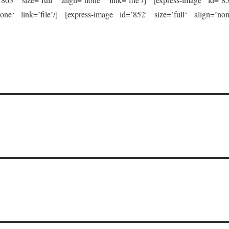
none‘ link=’file’/] [express-image id=’852′ size=’full‘ align=’non