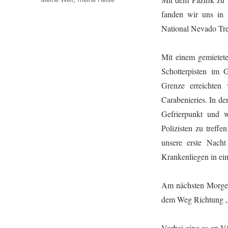
fanden wir uns in
National Nevado Tre
Mit einem gemietet
Schotterpisten im 
Grenze erreichten
Carabenieries. In d
Gefrierpunkt und w
Polizisten zu treff
unsere erste Nach
Krankenliegen in ei
Am nächsten Morgen
dem Weg Richtung „
Vorbei ging es an V