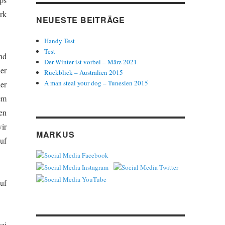
rk
NEUESTE BEITRÄGE
Handy Test
Test
nd
Der Winter ist vorbei – März 2021
er
Rückblick – Australien 2015
A man steal your dog – Tunesien 2015
er
em
en
ir
MARKUS
uf
uf
ei