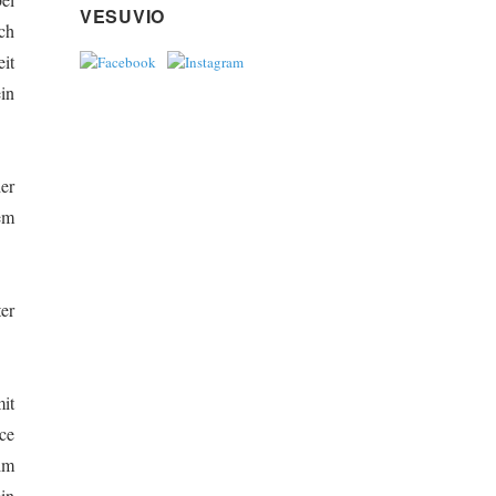
VESUVIO
ch
it
in
er
em
er
it
ce
im
in