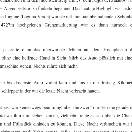
s Augen seltsam zu funkeln begannen.Das heutige Highlight war jedo
üne Lagune (Laguna Verde) wartete mit ihrer atemberaubenden Schönhe
 4727m hochgelenen Grenzmarkierung war es dann nurnoch e
assierte dann das unerwartete. Mitten auf dem Hochplateau d
ohne eine helfende Hand in Sicht, blieb das Auto plötzlich mit ein
maschine stehen. Nichts rührte sich mehr.
ile bis das erste Auto vorbei kam und uns in die dreissig Kilomet
n schleppte in der wir die letzte Nacht verbracht hatten.
lizist war keineswegs beunruhigt über die zwei Touristen die gerade m
to vor ihm zum stehen kamen, vielmehr freute er sich über die Chan
 und Frühstück einladen zu können. Diese Nacht verbrachten wir 
hlafzimmer“ und Toby sorgte dafür dass am nächsten Morgen e