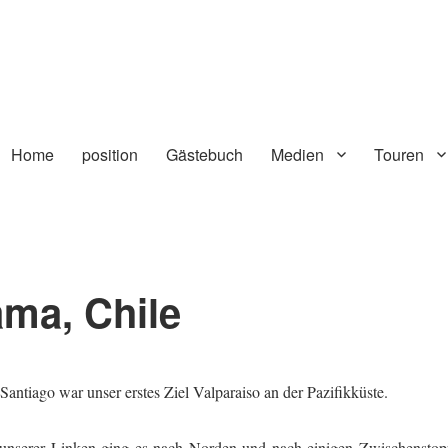
Home
position
Gästebuch
Medien
Touren
ma, Chile
antiago war unser erstes Ziel Valparaiso an der Pazifikküste.
 unserer Linken ging es nach Norden und nach einigen Zwischenstop