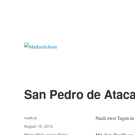
MarkusSchorn
San Pedro de Ataca
Autor
markus
Nach zwei Tagen in S
Veröffentlicht
August 10, 2010
am
Kategorien
Meine Welt, meine Reise
Mit dem Pazifik zu