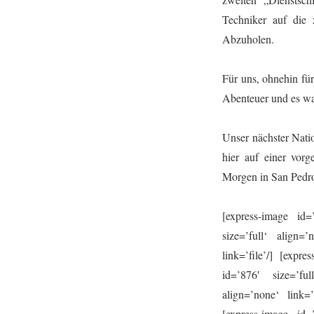
Techniker auf die
Abzuholen.
Für uns, ohnehin für
Abenteuer und es wa
Unser nächster Nati
hier auf einer vor
Morgen in San Pedro
[express-image id=’
size=’full‘ align=’
link=’file’/] [expre
id=’876′ size=’ful
align=’none‘ link=’
[express-image id=’