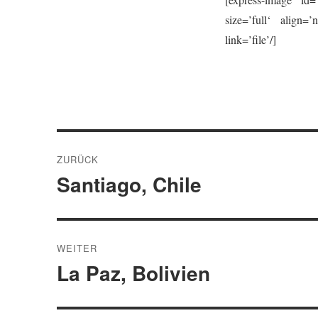
size=’full‘ align=’
link=’file’/]
Beitragsnavigation
ZURÜCK
Santiago, Chile
Vorheriger
Beitrag:
WEITER
La Paz, Bolivien
Nächster
Beitrag: