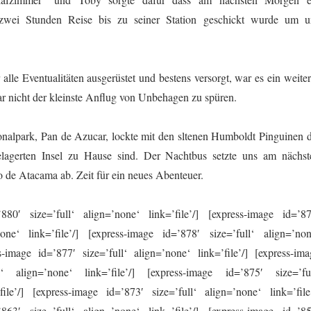
 zwei Stunden Reise bis zu seiner Station geschickt wurde um u
 alle Eventualitäten ausgerüstet und bestens versorgt, war es ein weite
r nicht der kleinste Anflug von Unbehagen zu spüren.
onalpark, Pan de Azucar, lockte mit den sltenen Humboldt Pinguinen d
gelagerten Insel zu Hause sind. Der Nachtbus setzte uns am nächst
 de Atacama ab. Zeit für ein neues Abenteuer.
880′ size=’full‘ align=’none‘ link=’file’/] [express-image id=’87
none‘ link=’file’/] [express-image id=’878′ size=’full‘ align=’non
ss-image id=’877′ size=’full‘ align=’none‘ link=’file’/] [express-ima
l‘ align=’none‘ link=’file’/] [express-image id=’875′ size=’ful
file’/] [express-image id=’873′ size=’full‘ align=’none‘ link=’file’
863′ size=’full‘ align=’none‘ link=’file’/] [express-image id=’85