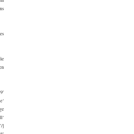
ns
res
ie
en
9′
e‘
ge
l‘
/]
8′