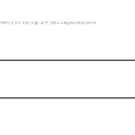
39852 Y: 0 S: 0 Zs: 0 Zp: 42 F: 286 I: 4 ImgVer:08.01.09.10