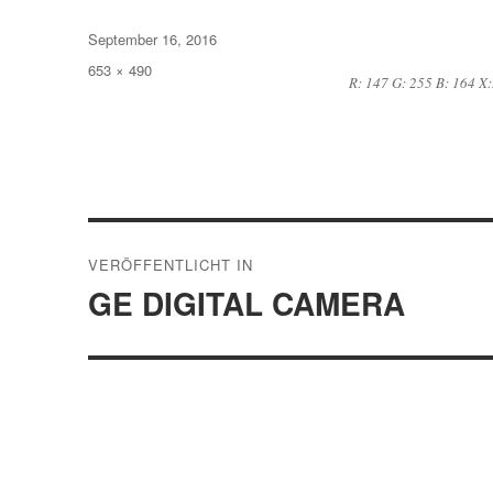
Veröffentlicht
September 16, 2016
am
Volle
653 × 490
R: 147 G: 255 B: 164 X:
Größe
Beitragsnavigation
VERÖFFENTLICHT IN
GE DIGITAL CAMERA