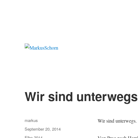
MarkusSchorn
Wir sind unterwegs
Autor
markus
Wir sind unterwegs.
Veröffentlicht
September 20, 2014
am
Kategorien
Elbe 2014
Von Prag nach Hambu