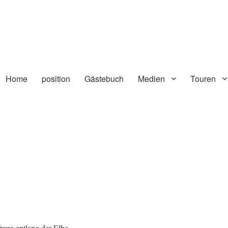
Home
position
Gästebuch
Medien
Touren
rg entlang der Elbe.