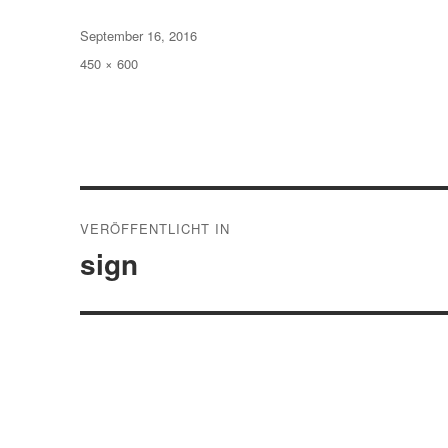
Veröffentlicht
September 16, 2016
am
Volle
450 × 600
Größe
Beitragsnavigation
VERÖFFENTLICHT IN
sign