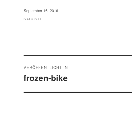
Veröffentlicht
September 16, 2016
am
Volle
689 × 600
Größe
Beitragsnavigation
VERÖFFENTLICHT IN
frozen-bike