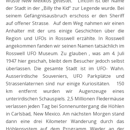
Wüste New Mexikos getestet. Lincoln ist der Name
der Stadt in der „Billy the Kid“ zur Legende wurde. Bei
seinem Gefängnisausbruch erschoss er den Sheriff
auf offener Strasse. Auf dem Weg nahmen wir einen
Anhalter mit der uns einige Geschichten über die
Region und UFOs in Rosswell erzählte. In Rosswell
angekommen fanden wir seinen Namen tatsächlich im
Rosswell UFO Museum. Zu glauben , was am 4. Juli
1947 hier geschah, bleibt dem Besucher jedoch selbst
überlassen. Die gesamte Stadt ist im UFO- Wahn.
Ausserirdische Souveniers, UFO Parkplätze und
Strassenlaternen sind nur einige Kuriositäten. 150
km entfernt wurden wir Augenzeuge eines
unterirdischen Schauspiels. 2,5 Millionen Fledermäuse
verlassen jeden Tag bei Sonnenuntergang die Höhlen
in Carlsbad, New Mexico. Am nächsten Morgen stand
dann eine drei Kilometer Wanderung durch das
Höhlensystem auf dem Programm. Wieder an der