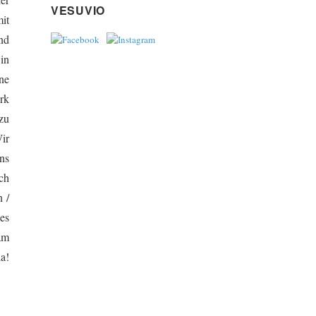
VESUVIO
it
nd
in
ne
rk
zu
ir
ns
uch
 /
es
am
a!