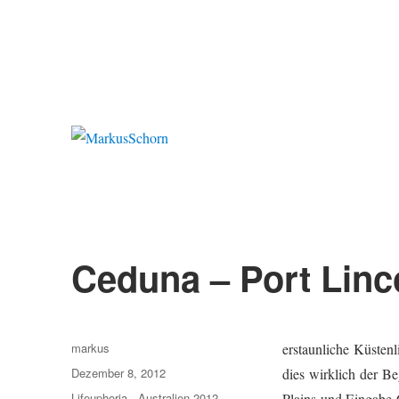
MarkusSchorn
Ceduna – Port Linc
Autor
markus
erstaunliche Küsten
Veröffentlicht
Dezember 8, 2012
dies wirklich der B
am
Kategorien
Lifeuphoria - Australien 2012
Plains und Eingabe 