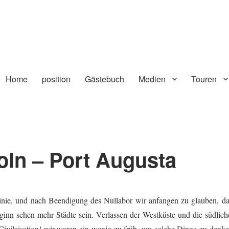
Home
position
Gästebuch
Medien
Touren
oln – Port Augusta
linie, und nach Beendigung des Nullabor wir anfangen zu glauben, da
eginn sehen mehr Städte sein. Verlassen der Westküste und die südlich
Civilaisation! wir waren ein wenig zu früh, um solche Dinge zu denke