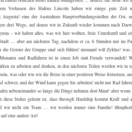
 dem Verlassen des Hafens Lincoln haben wir einige gute Zeit m
 Augusta! eine der Australiens Hauptverbindungsstellen der Ost- u
dere drei Wege, auf denen wir in Zukunft wieder kommen nach Darw
usta – wir haben alles, was wir hier wollten. freie Unterkunft und ei
 Stadt … aber am nächsten Tag, nachdem er ca. 6 Stunden nur im Pa
 die Geister der Gruppe sind sich fühlen! niemand will Zyklus! was 
5 Monaten und Radfahren ist in einen Job statt Freude verwandelt! W
ärken zu arbeiten und denken, in den nächsten Teilen werden wir in u
sein, was oder wie wir die Reise in einer positiven Weise fortsetzen. a
nd schwer, und der Wind kann gegen Sie arbeiten! nicht nur Rad fahren
lafen nebeneinander so lange die Dinge nehmen dort Maut! aber wenn 
h diese bisher gelernt ist, dass theough Hardship kommt Kraft und 
d wir nicht ein Team … wir werden immer eine Familie! lifeuphori
 auf eine andere Art!