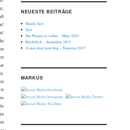
e,
NEUESTE BEITRÄGE
ft
Handy Test
n!
Test
n!
Der Winter ist vorbei – März 2021
hr
Rückblick – Australien 2015
A man steal your dog – Tunesien 2015
em
en
ar
n,
MARKUS
en
ir
ne
ie
rn
rt
er