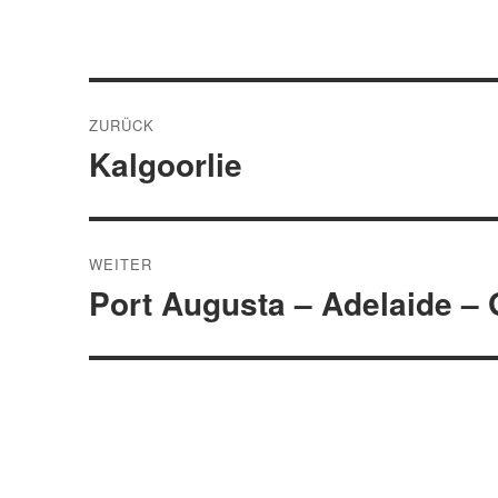
Beitragsnavigation
ZURÜCK
Kalgoorlie
Vorheriger
Beitrag:
WEITER
Port Augusta – Adelaide –
Nächster
Beitrag: