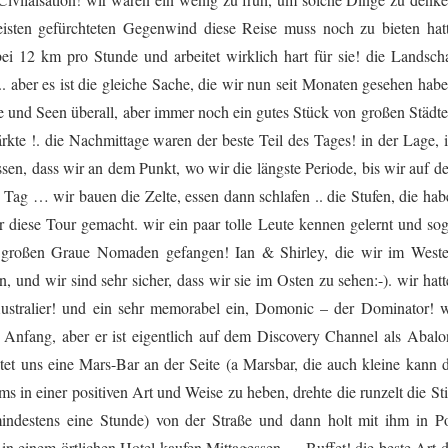
isten gefürchteten Gegenwind diese Reise muss noch zu bieten hatt
i 12 km pro Stunde und arbeitet wirklich hart für sie! die Landscha
 aber es ist die gleiche Sache, die wir nun seit Monaten gesehen habe
e und Seen überall, aber immer noch ein gutes Stück von großen Städte
rkte !. die Nachmittage waren der beste Teil des Tages! in der Lage, i
sen, dass wir an dem Punkt, wo wir die längste Periode, bis wir auf d
Tag … wir bauen die Zelte, essen dann schlafen .. die Stufen, die hab
r diese Tour gemacht. wir ein paar tolle Leute kennen gelernt und sog
r großen Graue Nomaden gefangen! Ian & Shirley, die wir im Weste
 und wir sind sehr sicher, dass wir sie im Osten zu sehen:-). wir hatt
ustralier! und ein sehr memorabel ein, Domonic – der Dominator! w
Anfang, aber er ist eigentlich auf dem Discovery Channel als Abalo
tet uns eine Mars-Bar an der Seite (a Marsbar, die auch kleine kann d
 in einer positiven Art und Weise zu heben, drehte die runzelt die Sti
indestens eine Stunde) von der Straße und dann holt mit ihm in Po
in einem örtlichen Hotel kaufen Mittagessen … Buffet! die beste Art d