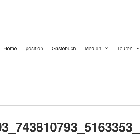
Home
position
Gästebuch
Medien
Touren
93_743810793_5163353_