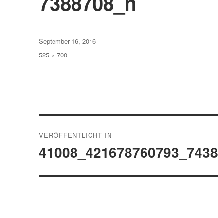
7388708_n
Veröffentlicht
September 16, 2016
am
Volle
525 × 700
Größe
Beitragsnavigation
VERÖFFENTLICHT IN
41008_421678760793_743