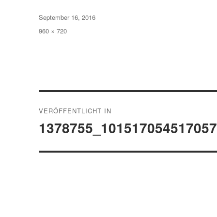
Veröffentlicht
September 16, 2016
am
Volle
960 × 720
Größe
Beitragsnavigation
VERÖFFENTLICHT IN
1378755_10151705451705