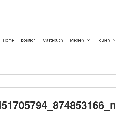
Home
position
Gästebuch
Medien
Touren
451705794_874853166_